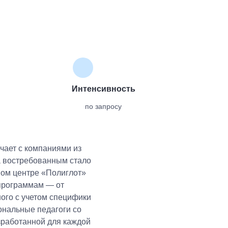
Интенсивность
по запросу
чает с компаниями из
а востребованным стало
вом центре «Полиглот»
 программам — от
ного с учетом специфики
ональные педагоги со
азработанной для каждой