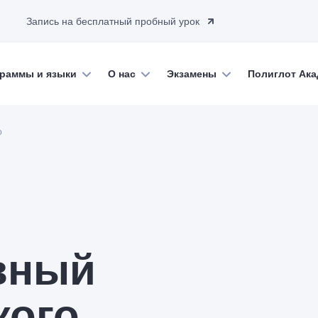
Запись на бесплатный пробный урок
раммы и языки
О нас
Экзамены
Полиглот Ак
о
вный
кого