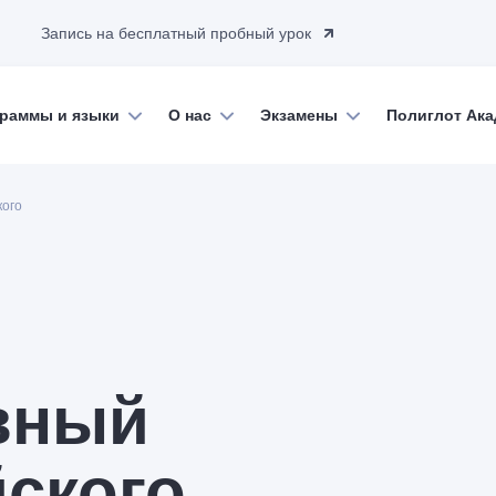
Запись на бесплатный пробный урок
раммы и языки
О нас
Экзамены
Полиглот Ак
кого
вный
йского